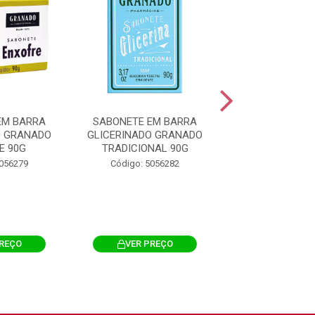
EM BARRA
SABONETE EM BARRA
SABONETE EM
O GRANADO
GLICERINADO GRANADO
GLICERINADO
E 90G
TRADICIONAL 90G
AMAZONIAN
5056279
Código: 5056282
Código: 505
PREÇO
VER PREÇO
VER PRE