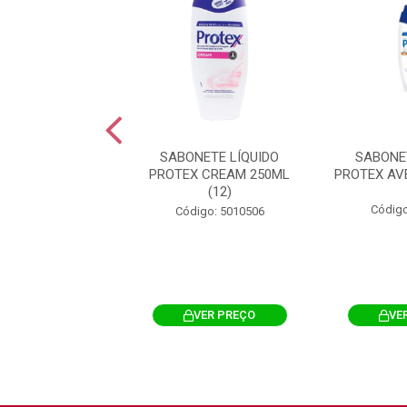
ETE EM BARRA
SABONETE LÍQUIDO
SABONE
RINADO PHEBO
PROTEX CREAM 250ML
PROTEX AVE
ZONIAN 90G
(12)
Código
igo: 5056284
Código: 5010506
VER PREÇO
VER PREÇO
VE