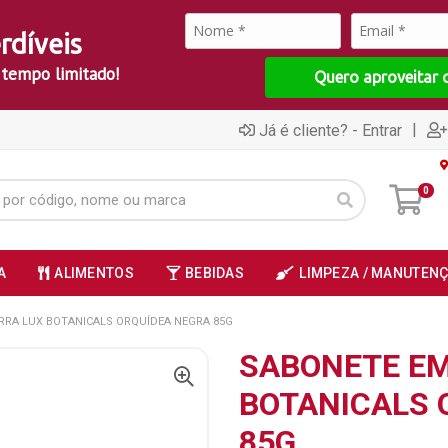
rdíveis
 tempo limitado!
Quero aproveitar 
|
Já é cliente? - Entrar
0
A
ALIMENTOS
BEBIDAS
LIMPEZA / MANUTEN
RRA LUX BOTANICALS ORQUÍDEA NEGRA 85G
SABONETE EM
BOTANICALS 
85G