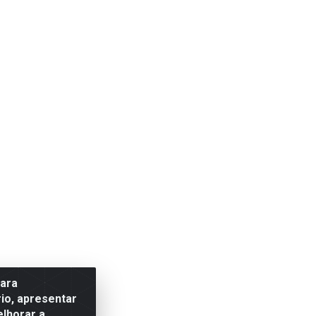
para
io, apresentar
elhorar a