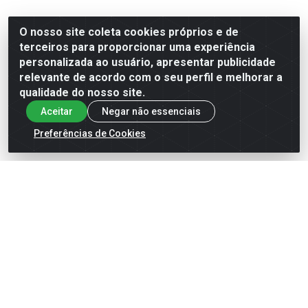
O nosso site coleta cookies próprios e de
terceiros para proporcionar uma experiência
personalizada ao usuário, apresentar publicidade
relevante de acordo com o seu perfil e melhorar a
qualidade do nosso site.
Aceitar
Negar não essenciais
Preferências de Cookies
SABONETE LÍQUIDO
SABONETE EM BARRA
GLICERINADO PHEBO LIMA
GLICERINADO GRANADO
DA PÉRSIA 320ML
SULFUROSO ENXOFRE 70% ...
Código: 5085938
Código: 5085939
VER PREÇO
VER PREÇO