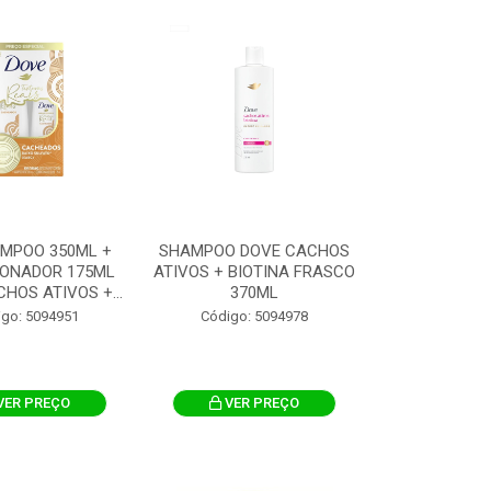
AMPOO 350ML +
SHAMPOO DOVE CACHOS
IONADOR 175ML
ATIVOS + BIOTINA FRASCO
HOS ATIVOS +...
370ML
igo: 5094951
Código: 5094978
VER PREÇO
VER PREÇO