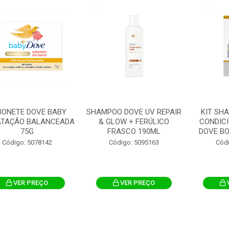
BONETE DOVE BABY
SHAMPOO DOVE UV REPAIR
KIT SH
ATAÇÃO BALANCEADA
& GLOW + FERÚLICO
CONDIC
75G
FRASCO 190ML
DOVE BON
Código: 5078142
Código: 5095163
Cód
VER PREÇO
VER PREÇO