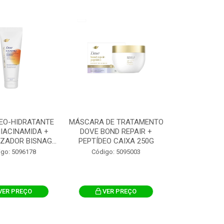
EO-HIDRATANTE
MÁSCARA DE TRATAMENTO
IACINAMIDA +
DOVE BOND REPAIR +
ZADOR BISNAG...
PEPTÍDEO CAIXA 250G
igo: 5096178
Código: 5095003
VER PREÇO
VER PREÇO