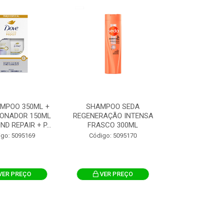
AMPOO 350ML +
SHAMPOO SEDA
IONADOR 150ML
REGENERAÇÃO INTENSA
D REPAIR + P...
FRASCO 300ML
igo: 5095169
Código: 5095170
VER PREÇO
VER PREÇO