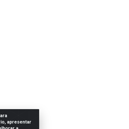
para
io, apresentar
elhorar a