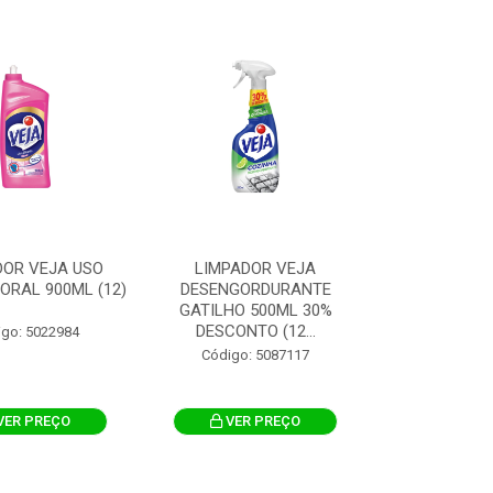
DOR VEJA USO
LIMPADOR VEJA
LORAL 900ML (12)
DESENGORDURANTE
GATILHO 500ML 30%
DESCONTO (12...
igo: 5022984
Código: 5087117
VER PREÇO
VER PREÇO