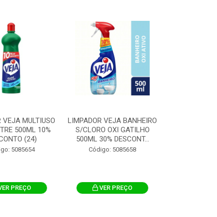
 VEJA MULTIUSO
LIMPADOR VEJA BANHEIRO
TRE 500ML 10%
S/CLORO OXI GATILHO
CONTO (24)
500ML 30% DESCONT...
igo: 5085654
Código: 5085658
VER PREÇO
VER PREÇO