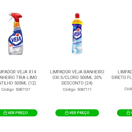
MPADOR VEJA X14
LIMPADOR VEJA BANHEIRO
LIMPA
NHEIRO TIRA-LIMO
OXI S/CLORO 500ML 20%
DIRETO F
TILHO 500ML (12)
DESCONTO (24)
Cód
Código: 5087137
Código: 5087111
VER PREÇO
VER PREÇO