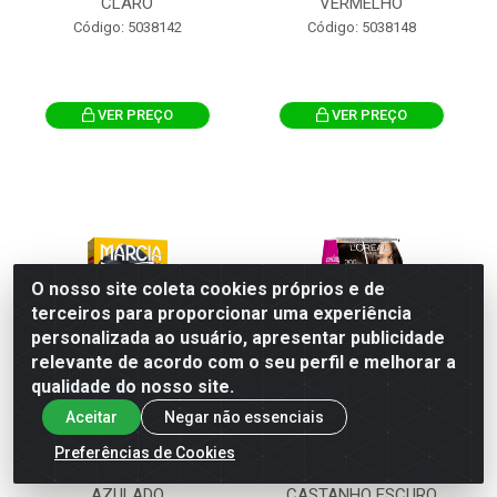
CLARO
VERMELHO
Código: 5038142
Código: 5038148
VER PREÇO
VER PREÇO
O nosso site coleta cookies próprios e de
terceiros para proporcionar uma experiência
personalizada ao usuário, apresentar publicidade
relevante de acordo com o seu perfil e melhorar a
qualidade do nosso site.
Aceitar
Negar não essenciais
TINTURA PERMANENTE
TINTURA SEMI
Preferências de Cookies
MÁRCIA 1.1 PRETO
PERMANENTE CASTING 3.0
AZULADO
CASTANHO ESCURO