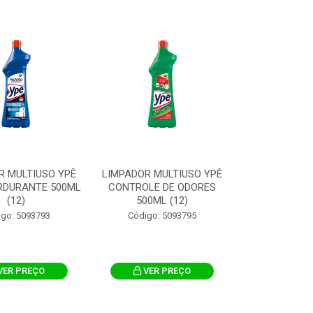
R MULTIUSO YPÊ
LIMPADOR MULTIUSO YPÊ
RDURANTE 500ML
CONTROLE DE ODORES
(12)
500ML (12)
igo: 5093793
Código: 5093795
VER PREÇO
VER PREÇO