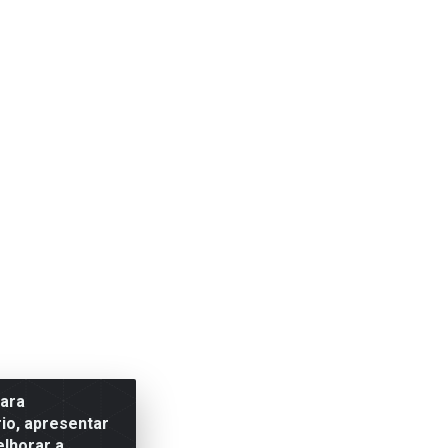
para
io, apresentar
elhorar a