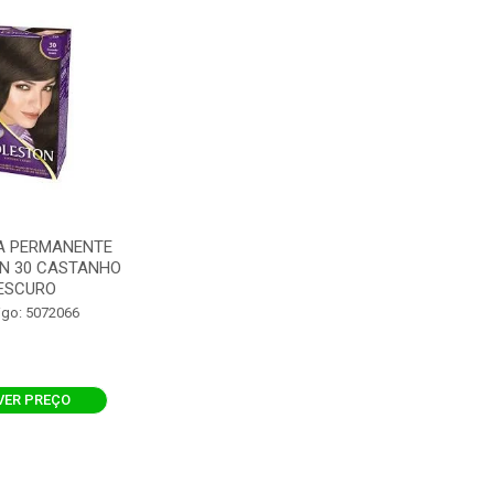
A PERMANENTE
N 30 CASTANHO
ESCURO
igo: 5072066
VER PREÇO