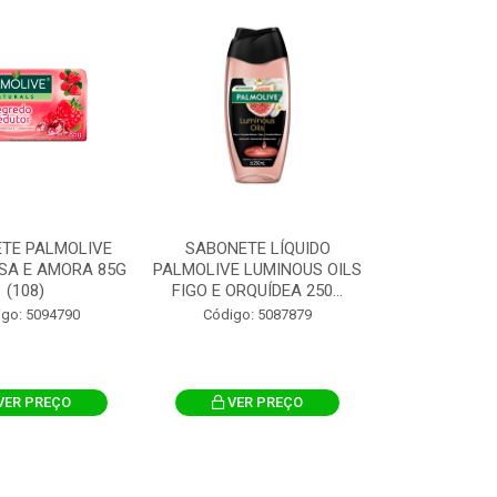
TE PALMOLIVE
SABONETE LÍQUIDO
SA E AMORA 85G
PALMOLIVE LUMINOUS OILS
(108)
FIGO E ORQUÍDEA 250...
igo: 5094790
Código: 5087879
VER PREÇO
VER PREÇO