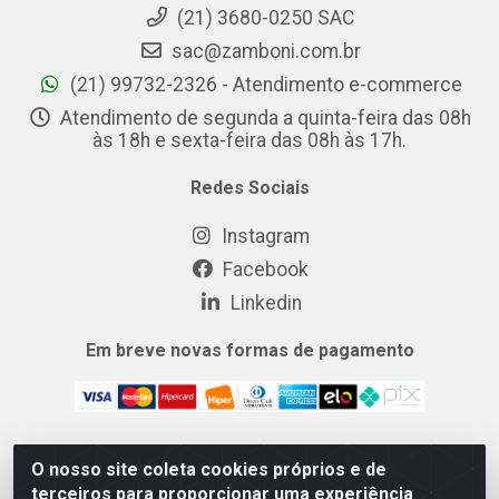
(21) 3680-0250 SAC
sac@zamboni.com.br
(21) 99732-2326 - Atendimento e-commerce
Atendimento de segunda a quinta-feira das 08h
às 18h e sexta-feira das 08h às 17h.
Redes Sociais
Instagram
Facebook
Linkedin
Em breve novas formas de pagamento
O nosso site coleta cookies próprios e de
MIX CERTO DISTRIBUIDORA DE COSMÉTICOS ALIMENTOS E
terceiros para proporcionar uma experiência