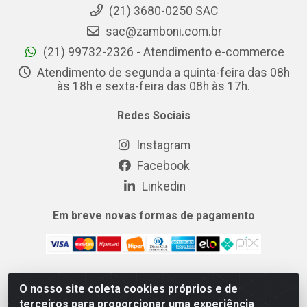
(21) 3680-0250 SAC
sac@zamboni.com.br
(21) 99732-2326 - Atendimento e-commerce
Atendimento de segunda a quinta-feira das 08h
às 18h e sexta-feira das 08h às 17h.
Redes Sociais
Instagram
Facebook
Linkedin
Em breve novas formas de pagamento
O nosso site coleta cookies próprios e de
MIX CERTO DISTRIBUIDORA DE COSMÉTICOS ALIMENTOS E
terceiros para proporcionar uma experiência