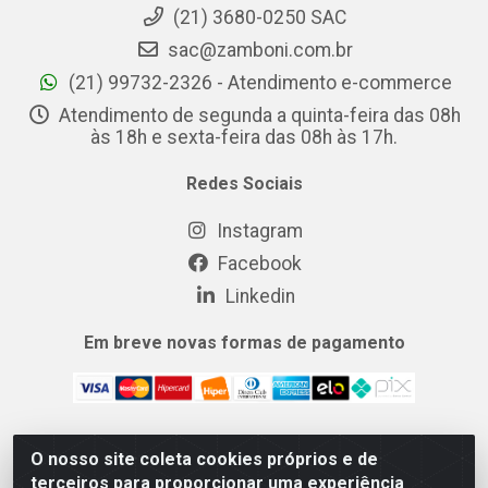
(21) 3680-0250 SAC
sac@zamboni.com.br
(21) 99732-2326 - Atendimento e-commerce
Atendimento de segunda a quinta-feira das 08h
às 18h e sexta-feira das 08h às 17h.
Redes Sociais
Instagram
Facebook
Linkedin
Em breve novas formas de pagamento
O nosso site coleta cookies próprios e de
MIX CERTO DISTRIBUIDORA DE COSMÉTICOS ALIMENTOS E
terceiros para proporcionar uma experiência