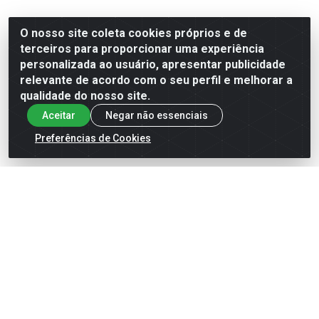
O nosso site coleta cookies próprios e de
terceiros para proporcionar uma experiência
personalizada ao usuário, apresentar publicidade
relevante de acordo com o seu perfil e melhorar a
qualidade do nosso site.
Aceitar
Negar não essenciais
Preferências de Cookies
SABONETE LÍQUIDO BARUEL
SHAMPOO BARUEL BABY
BABY SONO TRANQUILO
GLICERINA SUAVE 210ML
210ML (12)
SACHÊ (12)
Código: 5081062
Código: 5093529
VER PREÇO
VER PREÇO