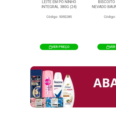
 CHOCOSTICK
LEITE EM PÓ NINHO
BISCOITO
 CARAMELO
INTEGRAL 380G (24)
NEVADO BAUN
4G 12UN (12)
Código: 5092285
Código:
: 5096865
R PREÇO
VER PREÇO
VER