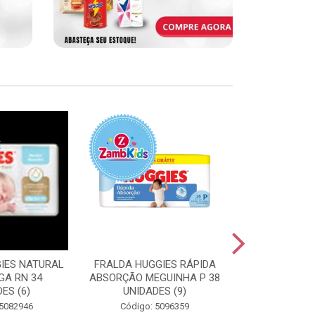
IES NATURAL
FRALDA HUGGIES RÁPIDA
FRALDA HUGG
GA RN 34
ABSORÇÃO MEGUINHA P 38
ABSORÇÃO J
ES (6)
UNIDADES (9)
UNIDAD
 5082946
Código: 5096359
Código: 