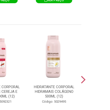
PREÇO
VER PREÇO
VER 
E CORPORAL
HIDRATANTE CORPORAL
HIDRATANTE
 CEREJA E
HIDRAMAIS COLÁGENO
HIDRAMAIS N
0ML (12)
500ML (12)
500ML
 5092321
Código: 5029495
Código: 