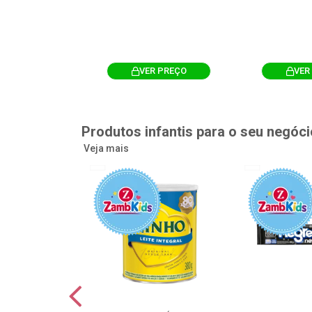
R PREÇO
VER PREÇO
VER
Produtos infantis para o seu negóci
Veja mais