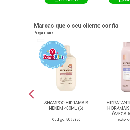
R PREÇO
VER PREÇO
VER
Marcas que o seu cliente confia
Veja mais
TE CORPORAL
SHAMPOO HIDRAMAIS
HIDRATANT
IS AMEIXA
NENÉM 400ML (6)
HIDRAMAIS
500ML (12)
ÔMEGA 5
Código: 5095850
: 5094751
Código: