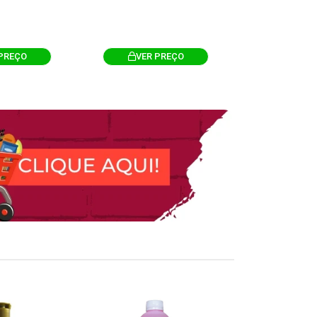
PREÇO
VER PREÇO
VER 