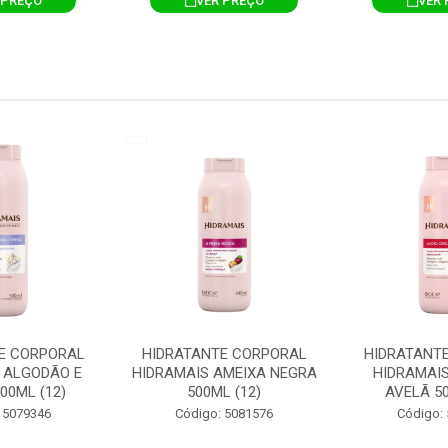
 PREÇO
VER PREÇO
VER 
E CORPORAL
HIDRATANTE CORPORAL
HIDRATANT
 ALGODÃO E
HIDRAMAIS AMEIXA NEGRA
HIDRAMAIS
00ML (12)
500ML (12)
AVELÃ 50
 5079346
Código: 5081576
Código: