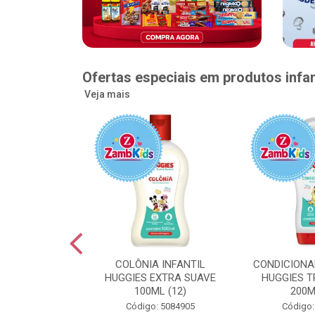
Ofertas especiais em produtos infan
Veja mais
GGIES RÁPIDA
COLÔNIA INFANTIL
CONDICIONA
MEGUINHA XXG
HUGGIES EXTRA SUAVE
HUGGIES T
DADES (6)
100ML (12)
200M
: 5096363
Código: 5084905
Código: