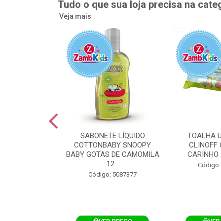
Tudo o que sua loja precisa na cate
Veja mais
UMEDECIDA
SABONETE LÍQUIDO
TOALHA 
BY FLIPTOP
COTTONBABY SNOOPY
CLINOFF 
O DA PELE
BABY GOTAS DE CAMOMILA
CARINHO 
100UN
12...
Código:
: 5092759
Código: 5087377