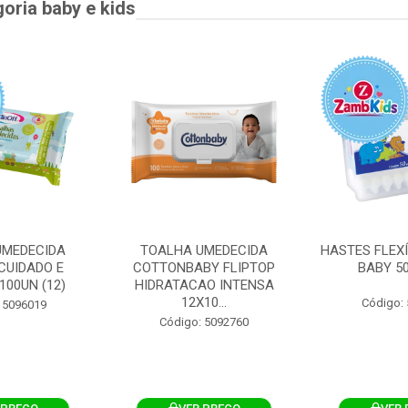
goria baby e kids
UMEDECIDA
TOALHA UMEDECIDA
HASTES FLEXÍ
CUIDADO E
COTTONBABY FLIPTOP
BABY 50
100UN (12)
HIDRATACAO INTENSA
12X10...
Código:
 5096019
Código: 5092760