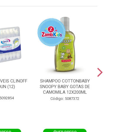
VEIS CLINOFF
SHAMPOO COTTONBABY
TOALHA U
UN (12)
SNOOPY BABY GOTAS DE
CLINOFF CUI
CAMOMILA 12X200ML
PELE 100
 5092854
Código: 5087372
Código: 