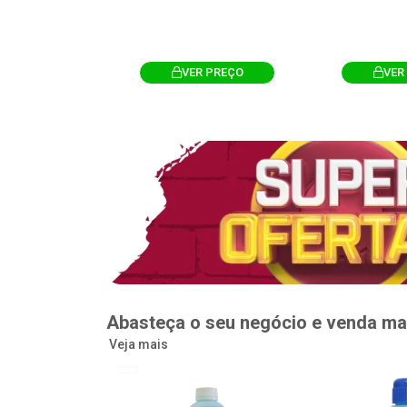
R PREÇO
VER PREÇO
VER
Abasteça o seu negócio e venda ma
Veja mais