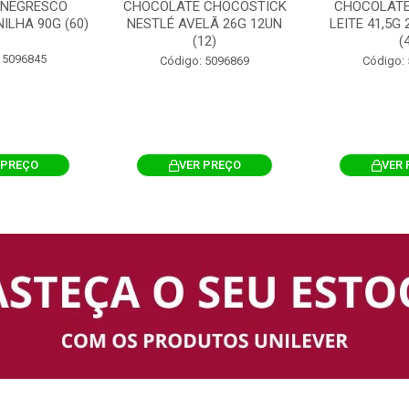
 NEGRESCO
CHOCOLATE CHOCOSTICK
CHOCOLATE
ILHA 90G (60)
NESTLÉ AVELÃ 26G 12UN
LEITE 41,5G
(12)
(
 5096845
Código: 5096869
Código:
 PREÇO
VER PREÇO
VER 