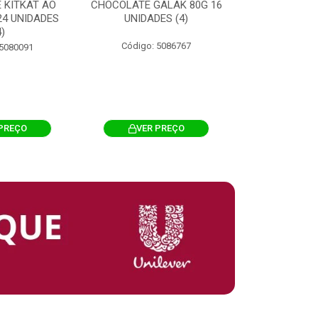
 KITKAT AO
CHOCOLATE GALAK 80G 16
ACHOCOLATA
 24 UNIDADES
UNIDADES (4)
200G CILI
4)
Código: 5086767
Código: 
 5080091
PREÇO
VER PREÇO
VER 