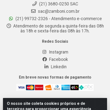
(21) 3680-0250 SAC
sac@zamboni.com.br
(21) 99732-2326 - Atendimento e-commerce
Atendimento de segunda a quinta-feira das 08h
às 18h e sexta-feira das 08h às 17h.
Redes Sociais
Instagram
Facebook
Linkedin
Em breve novas formas de pagamento
O nosso site coleta cookies próprios e de
MIX CERTO DISTRIBUIDORA DE COSMÉTICOS ALIMENTOS E
terceiros para proporcionar uma experiência