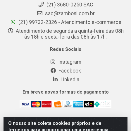
(21) 3680-0250 SAC
sac@zamboni.com.br
(21) 99732-2326 - Atendimento e-commerce
Atendimento de segunda a quinta-feira das 08h
às 18h e sexta-feira das 08h às 17h.
Redes Sociais
Instagram
Facebook
Linkedin
Em breve novas formas de pagamento
O nosso site coleta cookies próprios e de
MIX CERTO DISTRIBUIDORA DE COSMÉTICOS ALIMENTOS E
terceiros para proporcionar uma experiência