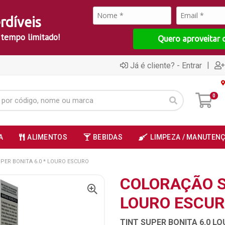
rdíveis
 tempo limitado!
Quero aproveitar 
|
Já é cliente? - Entrar
0
A
ALIMENTOS
BEBIDAS
LIMPEZA / MANUTEN
PER BONITA 6.0 * LOURO ESCURO
COLORAÇÃO S
LOURO ESCU
TINT SUPER BONITA 6.0 L