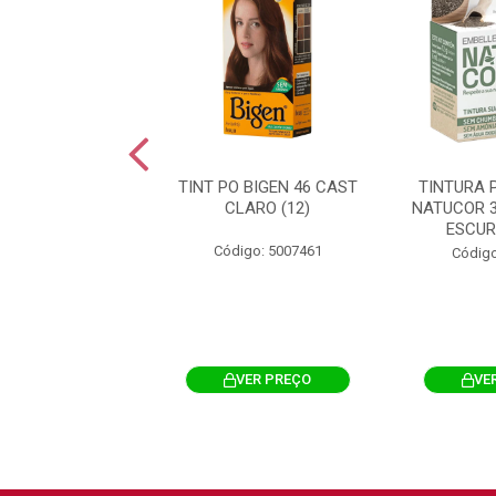
RA PERMANENTE
TINT PO BIGEN 46 CAST
TINTURA 
OR 2.0 PRETO
CLARO (12)
NATUCOR 
 AMORA PRETA
ESCUR
Código: 5007461
igo: 5008006
Código
VER PREÇO
VER PREÇO
VE