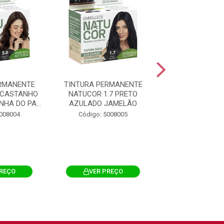
RMANENTE
TINTURA PERMANENTE
TINTURA PERM
 CASTANHO
NATUCOR 1.7 PRETO
NATUCOR 2.0
HA DO PA...
AZULADO JAMELÃO
SUAVE AMORA
5008004
Código: 5008005
Código: 500
PREÇO
VER PREÇO
VER PRE