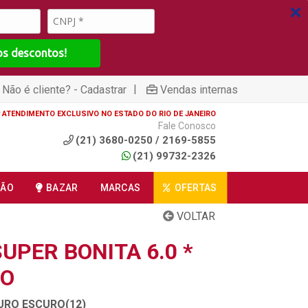
os descontos!
|
Não é cliente? - Cadastrar
Vendas internas
ATENDIMENTO EXCLUSIVO NO ESTADO DO RIO DE JANEIRO
Fale Conosco
(21) 3680-0250 / 2169-5855
(21) 99732-2326
ÇÃO
BAZAR
MARCAS
OFERTAS
VOLTAR
UPER BONITA 6.0 *
RO
OURO ESCURO(12)