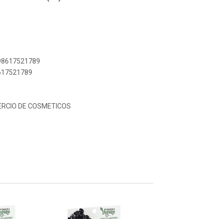
898617521789
8617521789
ERCIO DE COSMETICOS