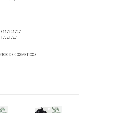
898617521727
8617521727
ERCIO DE COSMETICOS