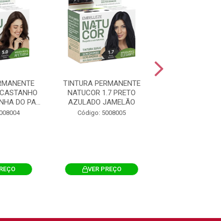
RMANENTE
TINTURA PERMANENTE
TINTURA PERM
 CASTANHO
NATUCOR 1.7 PRETO
NATUCOR 2.0
HA DO PA...
AZULADO JAMELÃO
SUAVE AMORA
5008004
Código: 5008005
Código: 500
PREÇO
VER PREÇO
VER PRE