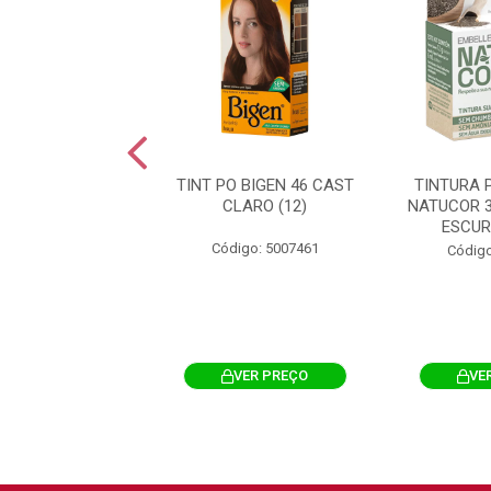
RA PERMANENTE
TINT PO BIGEN 46 CAST
TINTURA 
OR 2.0 PRETO
CLARO (12)
NATUCOR 
 AMORA PRETA
ESCUR
Código: 5007461
igo: 5008006
Código
VER PREÇO
VER PREÇO
VE