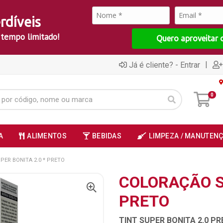
rdíveis
 tempo limitado!
Quero aproveitar 
|
Já é cliente? - Entrar
0
A
ALIMENTOS
BEBIDAS
LIMPEZA / MANUTEN
ER BONITA 2.0 * PRETO
COLORAÇÃO S
PRETO
TINT SUPER BONITA 2.0 PR