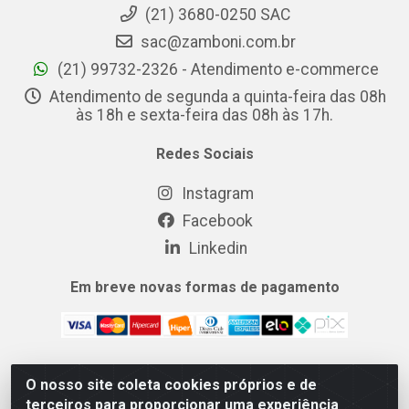
(21) 3680-0250 SAC
sac@zamboni.com.br
(21) 99732-2326 - Atendimento e-commerce
Atendimento de segunda a quinta-feira das 08h
às 18h e sexta-feira das 08h às 17h.
Redes Sociais
Instagram
Facebook
Linkedin
Em breve novas formas de pagamento
O nosso site coleta cookies próprios e de
MIX CERTO DISTRIBUIDORA DE COSMÉTICOS ALIMENTOS E
terceiros para proporcionar uma experiência