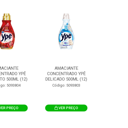
MACIANTE
AMACIANTE
ENTRADO YPÊ
CONCENTRADO YPÊ
O 500ML (12)
DELICADO 500ML (12)
igo: 5093804
Código: 5093803
VER PREÇO
VER PREÇO