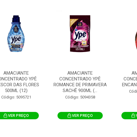
AMACIANTE
AMACIANTE
A
ONCENTRADO YPÊ
CONCENTRADO YPÊ
CONC
ESCOR DAS FLORES
ROMANCE DE PRIMAVERA
ENCANT
500ML (12)
SACHÊ 900ML (...
Cód
Código: 5095721
Código: 5094358
VER PREÇO
VER PREÇO