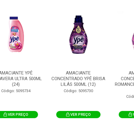
AMACIANTE YPÊ
AMACIANTE
A
AVERA ULTRA 500ML
CONCENTRADO YPÊ BRISA
CONC
(24)
LILÁS 500ML (12)
ROMANCE
Código: 5095734
Código: 5095730
Cód
VER PREÇO
VER PREÇO