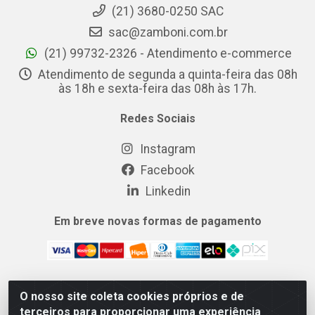
(21) 3680-0250 SAC
sac@zamboni.com.br
(21) 99732-2326 - Atendimento e-commerce
Atendimento de segunda a quinta-feira das 08h
às 18h e sexta-feira das 08h às 17h.
Redes Sociais
Instagram
Facebook
Linkedin
Em breve novas formas de pagamento
O nosso site coleta cookies próprios e de
MIX CERTO DISTRIBUIDORA DE COSMÉTICOS ALIMENTOS E
terceiros para proporcionar uma experiência