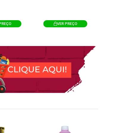
PREÇO
VER PREÇO
VER 