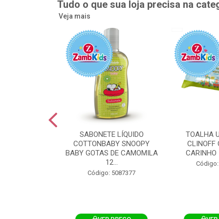
Tudo o que sua loja precisa na cate
Veja mais
UMEDECIDA
SABONETE LÍQUIDO
TOALHA 
BY FLIPTOP
COTTONBABY SNOOPY
CLINOFF 
O DA PELE
BABY GOTAS DE CAMOMILA
CARINHO 
100UN
12...
Código:
: 5092759
Código: 5087377