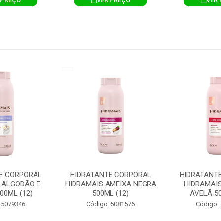
 PREÇO
VER PREÇO
VER 
E CORPORAL
HIDRATANTE CORPORAL
HIDRATANT
 ALGODÃO E
HIDRAMAIS AMEIXA NEGRA
HIDRAMAIS
00ML (12)
500ML (12)
AVELÃ 50
 5079346
Código: 5081576
Código: