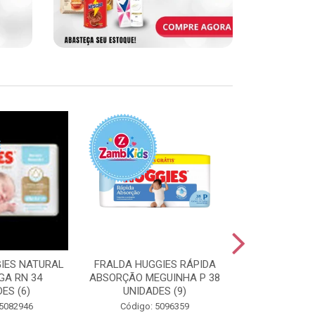
IES NATURAL
FRALDA HUGGIES RÁPIDA
FRALDA HUGG
GA RN 34
ABSORÇÃO MEGUINHA P 38
ABSORÇÃO J
ES (6)
UNIDADES (9)
UNIDAD
 5082946
Código: 5096359
Código: 