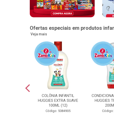
Ofertas especiais em produtos infan
Veja mais
GGIES RÁPIDA
COLÔNIA INFANTIL
CONDICIONA
MEGUINHA XXG
HUGGIES EXTRA SUAVE
HUGGIES T
DADES (6)
100ML (12)
200M
: 5096363
Código: 5084905
Código: