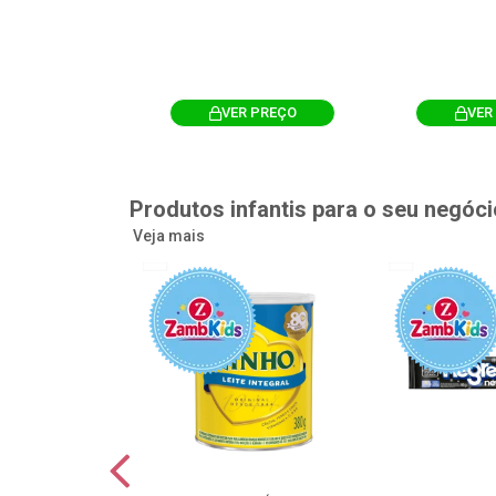
R PREÇO
VER PREÇO
VER
Produtos infantis para o seu negóci
Veja mais