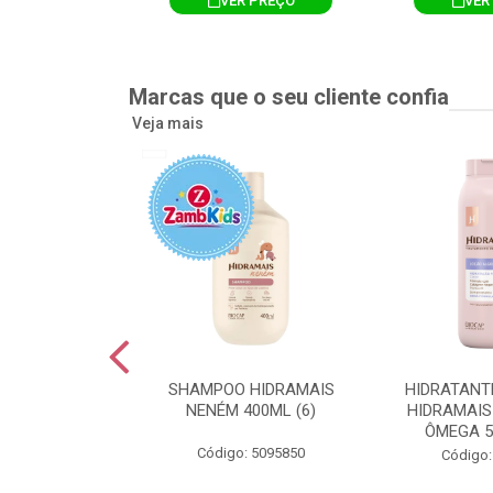
R PREÇO
VER PREÇO
VER
Marcas que o seu cliente confia
Veja mais
TE CORPORAL
SHAMPOO HIDRAMAIS
HIDRATANT
IS AMEIXA
NENÉM 400ML (6)
HIDRAMAIS
500ML (12)
ÔMEGA 5
Código: 5095850
: 5094751
Código: