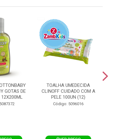
OTTONBABY
TOALHA UMEDECIDA
TOALHA U
Y GOTAS DE
CLINOFF CUIDADO COM A
COTTONBAB
 12X200ML
PELE 100UN (12)
CUIDADO 
12X1
 5087372
Código: 5096016
Código: 