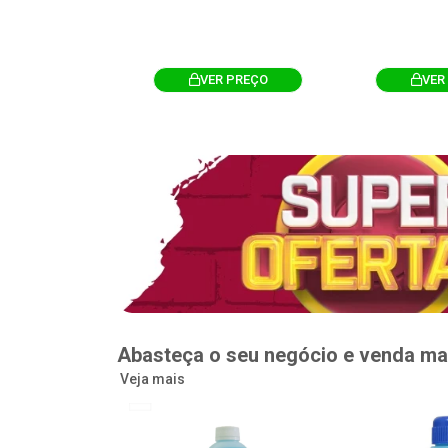
R PREÇO
VER PREÇO
VER
Abasteça o seu negócio e venda ma
Veja mais