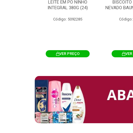
 CHOCOSTICK
LEITE EM PÓ NINHO
BISCOITO
 CARAMELO
INTEGRAL 380G (24)
NEVADO BAUN
4G 12UN (12)
Código: 5092285
Código:
: 5096865
R PREÇO
VER PREÇO
VER