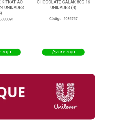
 KITKAT AO
CHOCOLATE GALAK 80G 16
ACHOCOLATA
 24 UNIDADES
UNIDADES (4)
200G CILI
4)
Código: 5086767
Código: 
 5080091
PREÇO
VER PREÇO
VER 