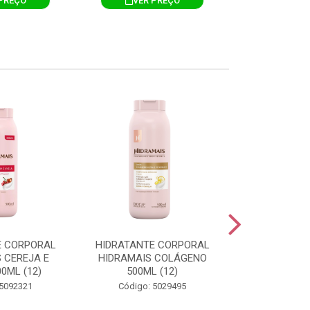
PREÇO
VER PREÇO
VER 
E CORPORAL
HIDRATANTE CORPORAL
HIDRATANTE
 CEREJA E
HIDRAMAIS COLÁGENO
HIDRAMAIS N
0ML (12)
500ML (12)
500ML
 5092321
Código: 5029495
Código: 