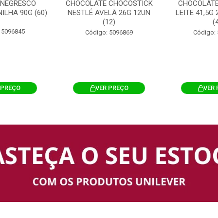
 NEGRESCO
CHOCOLATE CHOCOSTICK
CHOCOLATE
ILHA 90G (60)
NESTLÉ AVELÃ 26G 12UN
LEITE 41,5G
(12)
(
 5096845
Código: 5096869
Código:
 PREÇO
VER PREÇO
VER 