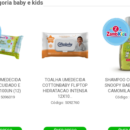
goria baby e kids
UMEDECIDA
TOALHA UMEDECIDA
SHAMPOO C
CUIDADO E
COTTONBABY FLIPTOP
SNOOPY BAB
100UN (12)
HIDRATACAO INTENSA
CAMOMILA
12X10...
 5096019
Código:
Código: 5092760