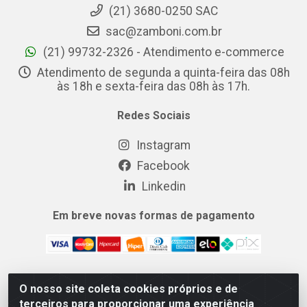
(21) 3680-0250 SAC
sac@zamboni.com.br
(21) 99732-2326 - Atendimento e-commerce
Atendimento de segunda a quinta-feira das 08h
às 18h e sexta-feira das 08h às 17h.
Redes Sociais
Instagram
Facebook
Linkedin
Em breve novas formas de pagamento
O nosso site coleta cookies próprios e de
MIX CERTO DISTRIBUIDORA DE COSMÉTICOS ALIMENTOS E
terceiros para proporcionar uma experiência