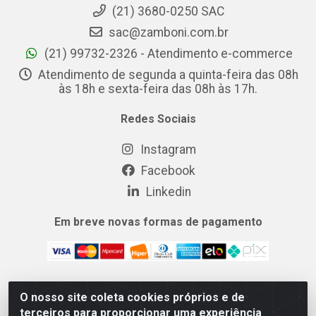
(21) 3680-0250 SAC
sac@zamboni.com.br
(21) 99732-2326 - Atendimento e-commerce
Atendimento de segunda a quinta-feira das 08h
às 18h e sexta-feira das 08h às 17h.
Redes Sociais
Instagram
Facebook
Linkedin
Em breve novas formas de pagamento
O nosso site coleta cookies próprios e de
MIX CERTO DISTRIBUIDORA DE COSMÉTICOS ALIMENTOS E
terceiros para proporcionar uma experiência