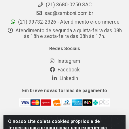
(21) 3680-0250 SAC
sac@zamboni.com.br
(21) 99732-2326 - Atendimento e-commerce
Atendimento de segunda a quinta-feira das 08h
às 18h e sexta-feira das 08h às 17h.
Redes Sociais
Instagram
Facebook
Linkedin
Em breve novas formas de pagamento
O nosso site coleta cookies próprios e de
MIX CERTO DISTRIBUIDORA DE COSMÉTICOS ALIMENTOS E
terceiros para proporcionar uma experiência