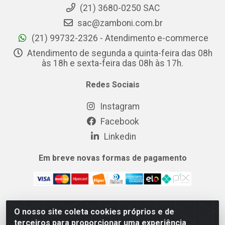
(21) 3680-0250 SAC
sac@zamboni.com.br
(21) 99732-2326 - Atendimento e-commerce
Atendimento de segunda a quinta-feira das 08h
às 18h e sexta-feira das 08h às 17h.
Redes Sociais
Instagram
Facebook
Linkedin
Em breve novas formas de pagamento
O nosso site coleta cookies próprios e de
MIX CERTO DISTRIBUIDORA DE COSMÉTICOS ALIMENTOS E
terceiros para proporcionar uma experiência