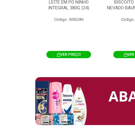
 CHOCOSTICK
LEITE EM PÓ NINHO
BISCOITO
 CARAMELO
INTEGRAL 380G (24)
NEVADO BAUN
4G 12UN (12)
Código: 5092285
Código:
: 5096865
R PREÇO
VER PREÇO
VER