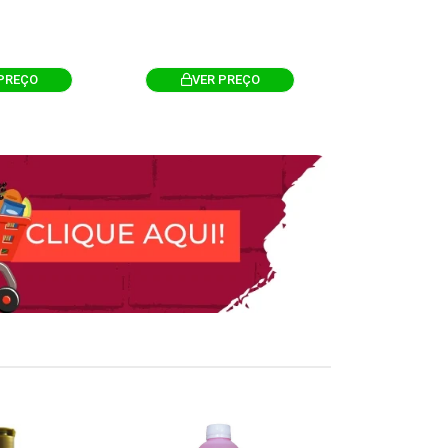
PREÇO
VER PREÇO
VER 