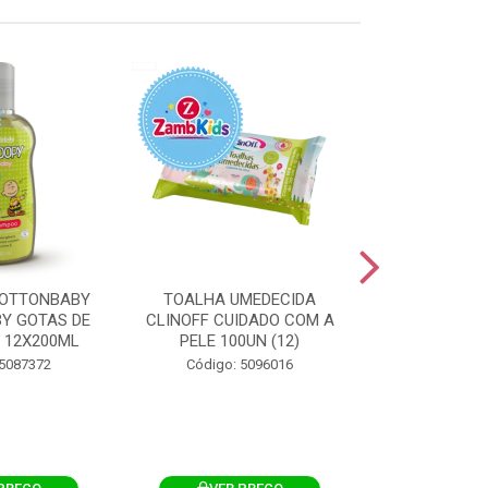
OTTONBABY
TOALHA UMEDECIDA
TOALHA U
Y GOTAS DE
CLINOFF CUIDADO COM A
COTTONBAB
 12X200ML
PELE 100UN (12)
CUIDADO 
12X1
 5087372
Código: 5096016
Código: 