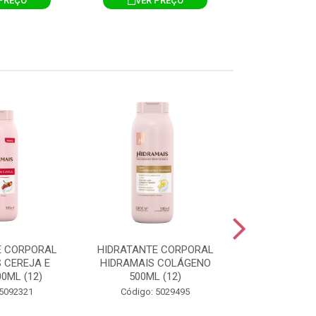
PREÇO
VER PREÇO
VER 
E CORPORAL
HIDRATANTE CORPORAL
HIDRATANTE
 CEREJA E
HIDRAMAIS COLÁGENO
HIDRAMAIS N
0ML (12)
500ML (12)
500ML
 5092321
Código: 5029495
Código: 