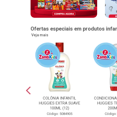
Ofertas especiais em produtos infan
Veja mais
GGIES RÁPIDA
COLÔNIA INFANTIL
CONDICIONA
MEGUINHA XXG
HUGGIES EXTRA SUAVE
HUGGIES T
DADES (6)
100ML (12)
200M
: 5096363
Código: 5084905
Código: