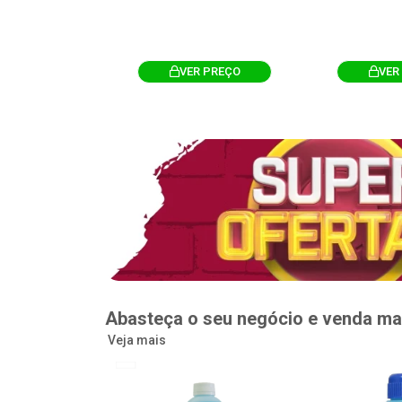
R PREÇO
VER PREÇO
VER
Abasteça o seu negócio e venda ma
Veja mais