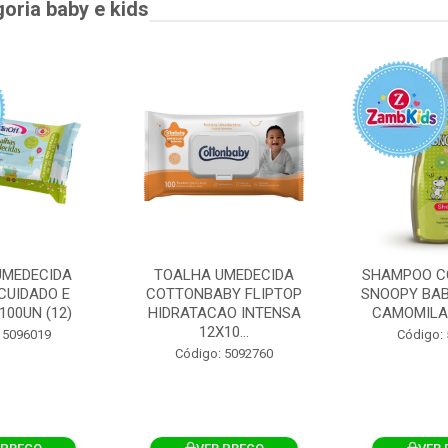
goria baby e kids
UMEDECIDA
TOALHA UMEDECIDA
SHAMPOO C
CUIDADO E
COTTONBABY FLIPTOP
SNOOPY BAB
100UN (12)
HIDRATACAO INTENSA
CAMOMILA
12X10...
 5096019
Código:
Código: 5092760