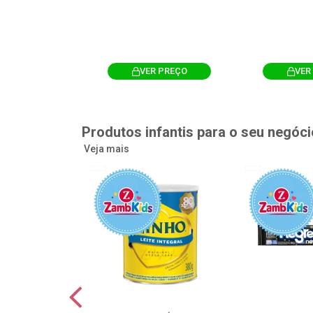
R PREÇO
VER PREÇO
VER
Produtos infantis para o seu negóci
Veja mais