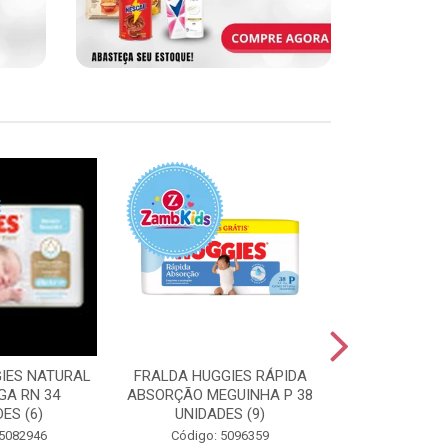
IES NATURAL
FRALDA HUGGIES RÁPIDA
FRALDA HUGG
GA RN 34
ABSORÇÃO MEGUINHA P 38
ABSORÇÃO J
ES (6)
UNIDADES (9)
UNIDAD
 5082946
Código: 5096359
Código: 