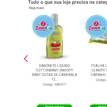
Tudo o que sua loja precisa na cate
Veja mais
UMEDECIDA
SABONETE LÍQUIDO
TOALHA 
BY FLIPTOP
COTTONBABY SNOOPY
CLINOFF 
O DA PELE
BABY GOTAS DE CAMOMILA
CARINHO 
100UN
12...
Código:
: 5092759
Código: 5087377