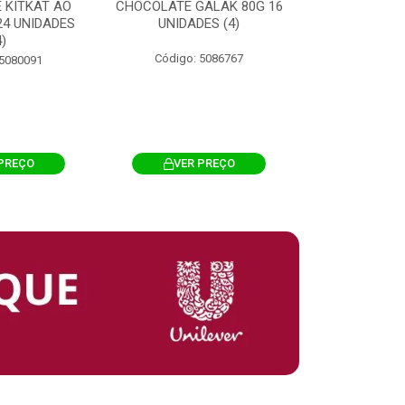
 KITKAT AO
CHOCOLATE GALAK 80G 16
ACHOCOLATA
 24 UNIDADES
UNIDADES (4)
200G CILI
4)
Código: 5086767
Código: 
 5080091
PREÇO
VER PREÇO
VER 