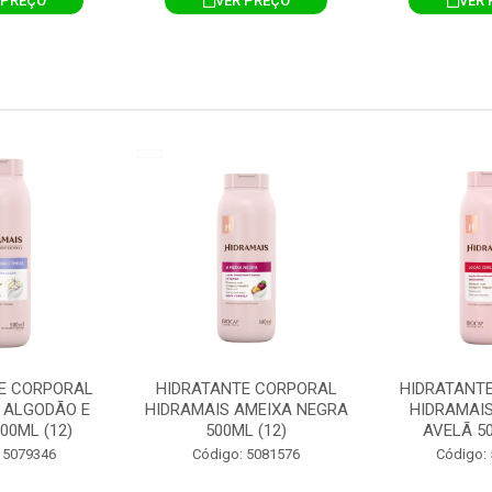
 PREÇO
VER PREÇO
VER 
E CORPORAL
HIDRATANTE CORPORAL
HIDRATANT
 ALGODÃO E
HIDRAMAIS AMEIXA NEGRA
HIDRAMAIS
00ML (12)
500ML (12)
AVELÃ 50
 5079346
Código: 5081576
Código: