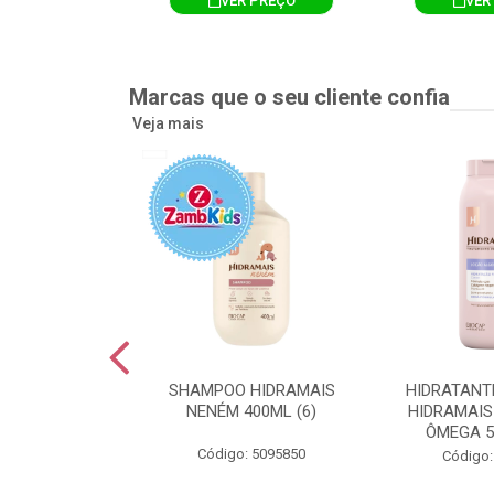
R PREÇO
VER PREÇO
VER
Marcas que o seu cliente confia
Veja mais
TE CORPORAL
SHAMPOO HIDRAMAIS
HIDRATANT
IS AMEIXA
NENÉM 400ML (6)
HIDRAMAIS
500ML (12)
ÔMEGA 5
Código: 5095850
: 5094751
Código: