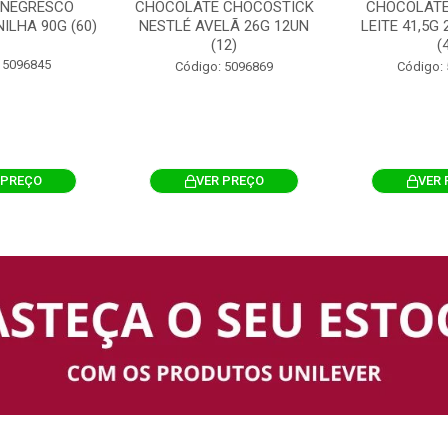
 NEGRESCO
CHOCOLATE CHOCOSTICK
CHOCOLATE
ILHA 90G (60)
NESTLÉ AVELÃ 26G 12UN
LEITE 41,5G
(12)
(
 5096845
Código: 5096869
Código:
 PREÇO
VER PREÇO
VER 