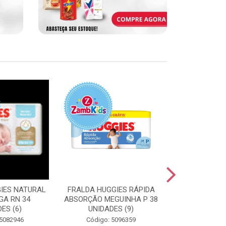
IES NATURAL
FRALDA HUGGIES RÁPIDA
FRALDA HUGG
GA RN 34
ABSORÇÃO MEGUINHA P 38
ABSORÇÃO J
ES (6)
UNIDADES (9)
UNIDAD
 5082946
Código: 5096359
Código: 