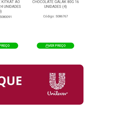
 KITKAT AO
CHOCOLATE GALAK 80G 16
ACHOCOLATA
 24 UNIDADES
UNIDADES (4)
200G CILI
4)
Código: 5086767
Código: 
 5080091
PREÇO
VER PREÇO
VER 