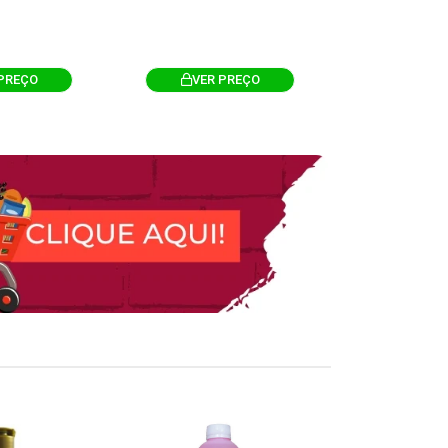
PREÇO
VER PREÇO
VER 