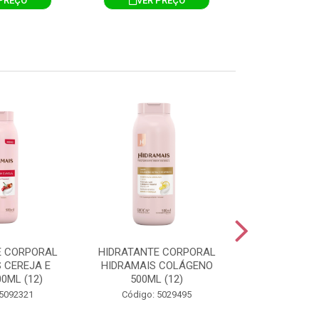
PREÇO
VER PREÇO
VER 
E CORPORAL
HIDRATANTE CORPORAL
HIDRATANTE
 CEREJA E
HIDRAMAIS COLÁGENO
HIDRAMAIS N
0ML (12)
500ML (12)
500ML
 5092321
Código: 5029495
Código: 