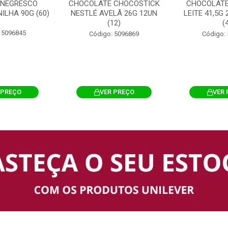
 NEGRESCO
CHOCOLATE CHOCOSTICK
CHOCOLATE
ILHA 90G (60)
NESTLÉ AVELÃ 26G 12UN
LEITE 41,5G
(12)
(
 5096845
Código: 5096869
Código:
 PREÇO
VER PREÇO
VER 