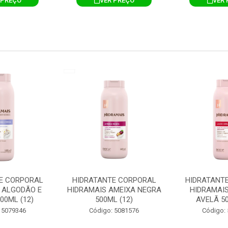
 PREÇO
VER PREÇO
VER 
E CORPORAL
HIDRATANTE CORPORAL
HIDRATANT
 ALGODÃO E
HIDRAMAIS AMEIXA NEGRA
HIDRAMAIS
00ML (12)
500ML (12)
AVELÃ 50
 5079346
Código: 5081576
Código: