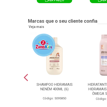
R PREÇO
VER PREÇO
VER
Marcas que o seu cliente confia
Veja mais
TE CORPORAL
SHAMPOO HIDRAMAIS
HIDRATANT
IS AMEIXA
NENÉM 400ML (6)
HIDRAMAIS
500ML (12)
ÔMEGA 5
Código: 5095850
: 5094751
Código: