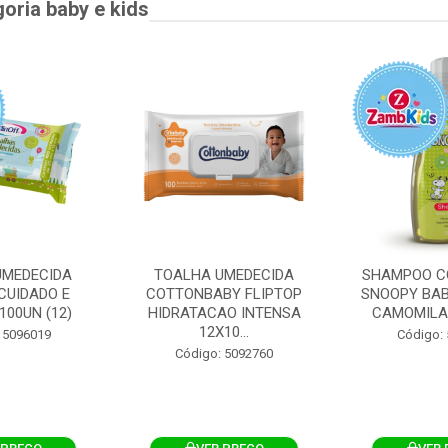
goria baby e kids
UMEDECIDA
TOALHA UMEDECIDA
SHAMPOO C
CUIDADO E
COTTONBABY FLIPTOP
SNOOPY BAB
100UN (12)
HIDRATACAO INTENSA
CAMOMILA
12X10...
 5096019
Código:
Código: 5092760