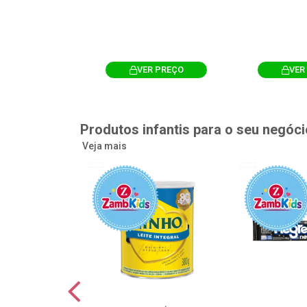
R PREÇO
VER PREÇO
VER
Produtos infantis para o seu negóci
Veja mais