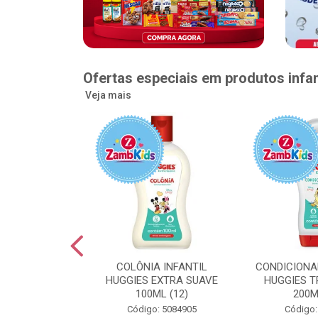
Ofertas especiais em produtos infan
Veja mais
GGIES RÁPIDA
COLÔNIA INFANTIL
CONDICIONA
MEGUINHA XXG
HUGGIES EXTRA SUAVE
HUGGIES T
DADES (6)
100ML (12)
200M
: 5096363
Código: 5084905
Código: