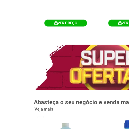
R PREÇO
VER PREÇO
VER
Abasteça o seu negócio e venda ma
Veja mais