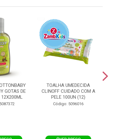
OTTONBABY
TOALHA UMEDECIDA
TOALHA U
Y GOTAS DE
CLINOFF CUIDADO COM A
COTTONBAB
 12X200ML
PELE 100UN (12)
CUIDADO 
12X1
 5087372
Código: 5096016
Código: 