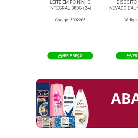
 CHOCOSTICK
LEITE EM PÓ NINHO
BISCOITO
 CARAMELO
INTEGRAL 380G (24)
NEVADO BAUN
4G 12UN (12)
Código: 5092285
Código:
: 5096865
R PREÇO
VER PREÇO
VER