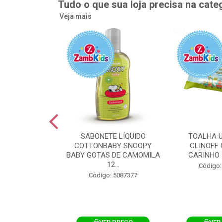
Tudo o que sua loja precisa na cate
Veja mais
UMEDECIDA
SABONETE LÍQUIDO
TOALHA 
BY FLIPTOP
COTTONBABY SNOOPY
CLINOFF 
O DA PELE
BABY GOTAS DE CAMOMILA
CARINHO 
100UN
12...
Código:
: 5092759
Código: 5087377