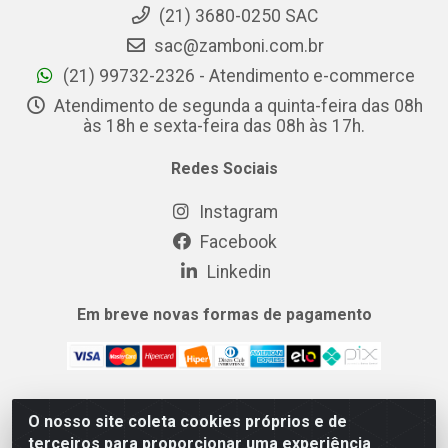
(21) 3680-0250 SAC
sac@zamboni.com.br
(21) 99732-2326 - Atendimento e-commerce
Atendimento de segunda a quinta-feira das 08h
às 18h e sexta-feira das 08h às 17h.
Redes Sociais
Instagram
Facebook
Linkedin
Em breve novas formas de pagamento
O nosso site coleta cookies próprios e de
MIX CERTO DISTRIBUIDORA DE COSMÉTICOS ALIMENTOS E
terceiros para proporcionar uma experiência