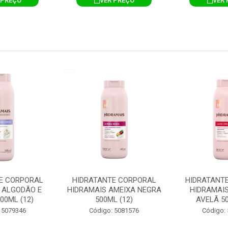
 PREÇO
VER PREÇO
VER 
E CORPORAL
HIDRATANTE CORPORAL
HIDRATANT
 ALGODÃO E
HIDRAMAIS AMEIXA NEGRA
HIDRAMAIS
00ML (12)
500ML (12)
AVELÃ 50
 5079346
Código: 5081576
Código: