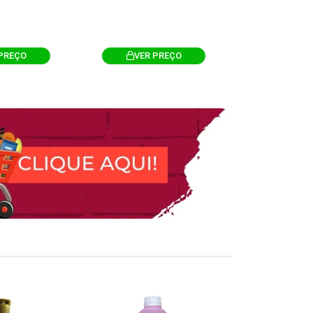
PREÇO
VER PREÇO
VER 