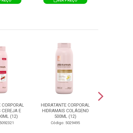
PREÇO
VER PREÇO
VER 
E CORPORAL
HIDRATANTE CORPORAL
HIDRATANTE
 CEREJA E
HIDRAMAIS COLÁGENO
HIDRAMAIS N
0ML (12)
500ML (12)
500ML
 5092321
Código: 5029495
Código: 