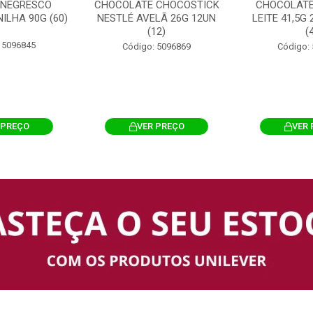
 NEGRESCO
CHOCOLATE CHOCOSTICK
CHOCOLATE
ILHA 90G (60)
NESTLÉ AVELÃ 26G 12UN
LEITE 41,5G
(12)
(
 5096845
Código: 5096869
Código:
 PREÇO
VER PREÇO
VER 