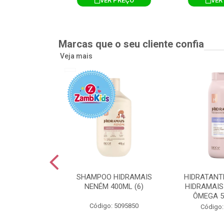
R PREÇO
VER PREÇO
VER
Marcas que o seu cliente confia
Veja mais
TE CORPORAL
SHAMPOO HIDRAMAIS
HIDRATANT
IS AMEIXA
NENÉM 400ML (6)
HIDRAMAIS
500ML (12)
ÔMEGA 5
Código: 5095850
: 5094751
Código: