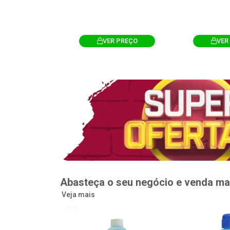
R PREÇO
VER PREÇO
VER
Abasteça o seu negócio e venda ma
Veja mais