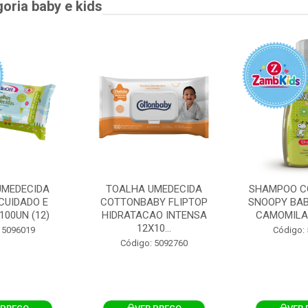
goria baby e kids
UMEDECIDA
TOALHA UMEDECIDA
SHAMPOO C
CUIDADO E
COTTONBABY FLIPTOP
SNOOPY BAB
100UN (12)
HIDRATACAO INTENSA
CAMOMILA
12X10...
 5096019
Código:
Código: 5092760