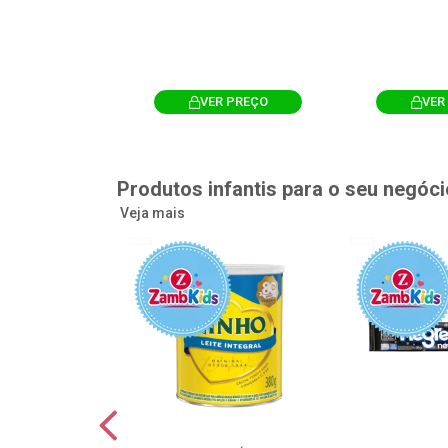
R PREÇO
VER PREÇO
VER
Produtos infantis para o seu negóci
Veja mais