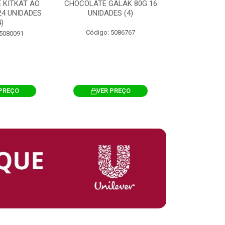
 KITKAT AO
CHOCOLATE GALAK 80G 16
ACHOCOLATA
 24 UNIDADES
UNIDADES (4)
200G CILI
4)
Código: 5086767
Código: 
 5080091
PREÇO
VER PREÇO
VER 