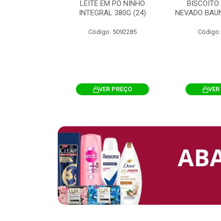
 CHOCOSTICK
LEITE EM PÓ NINHO
BISCOITO
 CARAMELO
INTEGRAL 380G (24)
NEVADO BAUN
4G 12UN (12)
Código: 5092285
Código:
: 5096865
R PREÇO
VER PREÇO
VER