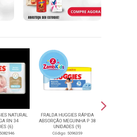
IES NATURAL
FRALDA HUGGIES RÁPIDA
FRALDA HUGG
GA RN 34
ABSORÇÃO MEGUINHA P 38
ABSORÇÃO J
ES (6)
UNIDADES (9)
UNIDAD
 5082946
Código: 5096359
Código: 