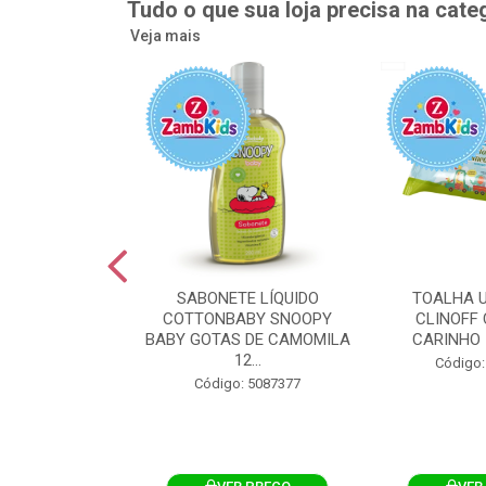
Tudo o que sua loja precisa na cate
Veja mais
UMEDECIDA
SABONETE LÍQUIDO
TOALHA 
BY FLIPTOP
COTTONBABY SNOOPY
CLINOFF 
O DA PELE
BABY GOTAS DE CAMOMILA
CARINHO 
100UN
12...
Código:
: 5092759
Código: 5087377