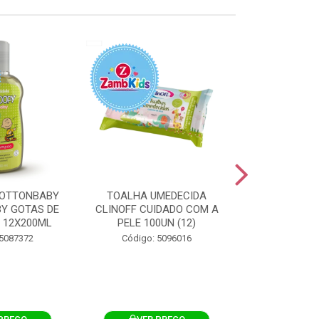
OTTONBABY
TOALHA UMEDECIDA
TOALHA U
Y GOTAS DE
CLINOFF CUIDADO COM A
COTTONBAB
 12X200ML
PELE 100UN (12)
CUIDADO 
12X1
 5087372
Código: 5096016
Código: 