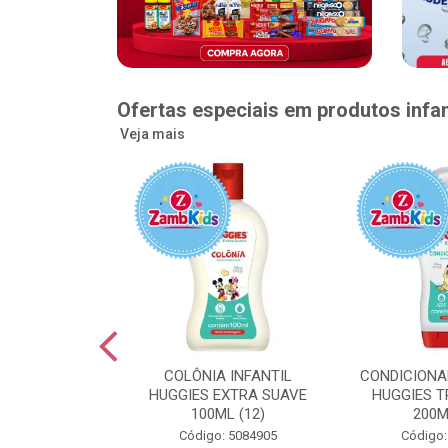
Ofertas especiais em produtos infan
Veja mais
GGIES RÁPIDA
COLÔNIA INFANTIL
CONDICIONA
MEGUINHA XXG
HUGGIES EXTRA SUAVE
HUGGIES T
DADES (6)
100ML (12)
200M
: 5096363
Código: 5084905
Código: