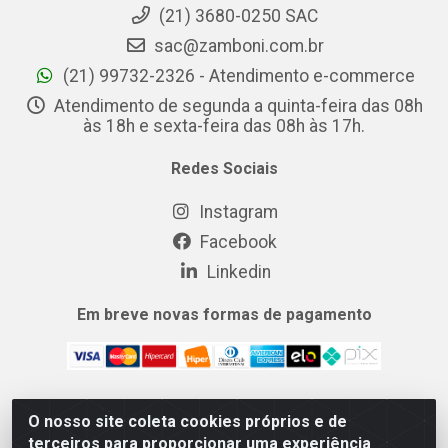
(21) 3680-0250 SAC
sac@zamboni.com.br
(21) 99732-2326 - Atendimento e-commerce
Atendimento de segunda a quinta-feira das 08h
às 18h e sexta-feira das 08h às 17h.
Redes Sociais
Instagram
Facebook
Linkedin
Em breve novas formas de pagamento
O nosso site coleta cookies próprios e de
MIX CERTO DISTRIBUIDORA DE COSMÉTICOS ALIMENTOS E
terceiros para proporcionar uma experiência