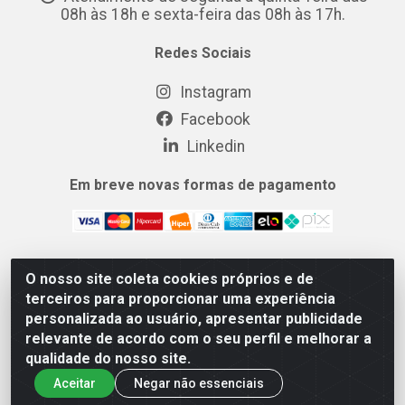
08h às 18h e sexta-feira das 08h às 17h.
Redes Sociais
Instagram
Facebook
Linkedin
Em breve novas formas de pagamento
O nosso site coleta cookies próprios e de
MIX CERTO DISTRIBUIDORA DE COSMÉTICOS
terceiros para proporcionar uma experiência
ALIMENTOS E LIMPEZA LTDA - Rua Dezesseis, 200,
personalizada ao usuário, apresentar publicidade
Xerém, Duque de Caxias/RJ - CNPJ 14.741.172/0001-20
relevante de acordo com o seu perfil e melhorar a
qualidade do nosso site.
Aceitar
Negar não essenciais