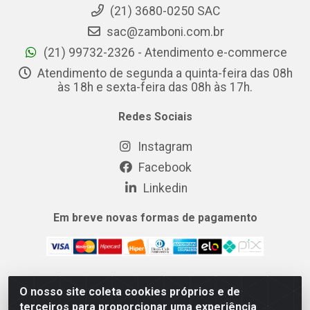
(21) 3680-0250 SAC
sac@zamboni.com.br
(21) 99732-2326 - Atendimento e-commerce
Atendimento de segunda a quinta-feira das 08h
às 18h e sexta-feira das 08h às 17h.
Redes Sociais
Instagram
Facebook
Linkedin
Em breve novas formas de pagamento
O nosso site coleta cookies próprios e de
MIX CERTO DISTRIBUIDORA DE COSMÉTICOS ALIMENTOS E
terceiros para proporcionar uma experiência