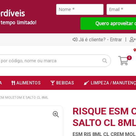
rdíveis
 tempo limitado!
Quero aproveitar 
|
Já é cliente? - Entrar
0
A
ALIMENTOS
BEBIDAS
LIMPEZA / MANUTEN
EM MOLETOM E SALTO CL 8ML
RISQUE ESM 
SALTO CL 8M
ESM RIS 8ML CL CREM MOL