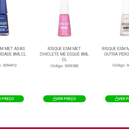
SM MET ASAS
RISQUE ESM MET
RISQUE ESM 
ERDADE 8MLCL
CHICLETE ME ESQUE 8ML
OUTRA PERO
CL
: 5094412
Código: 
Código: 5093582
R PREÇO
VER PREÇO
VER 