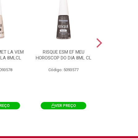
MET LA VEM
RISQUE ESM EF MEU
RISQUE ESM EF
LA 8MLCL
HOROSCOP DO DIA 8ML CL
AMANHA TALV 
5093578
Código: 5093577
Código: 509
PREÇO
VER PREÇO
VER PRE