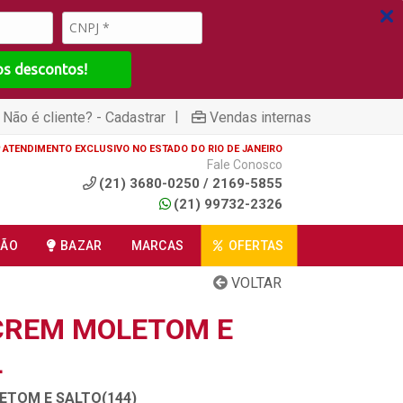
os descontos!
|
Não é cliente? - Cadastrar
Vendas internas
ATENDIMENTO EXCLUSIVO NO ESTADO DO RIO DE JANEIRO
Fale Conosco
(21) 3680-0250 / 2169-5855
(21) 99732-2326
ÇÃO
BAZAR
MARCAS
OFERTAS
VOLTAR
CREM MOLETOM E
L
ETOM E SALTO(144)