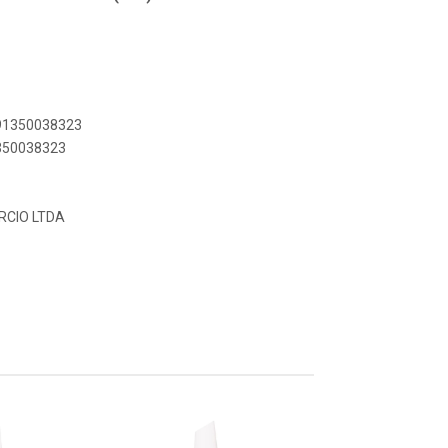
891350038323
1350038323
RCIO LTDA