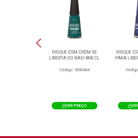
ESM EF HOJ SIM
RISQUE ESM CREM SE
RISQUE E
A TALV 8ML CL
LIBERTA DO BASI 8MLCL
PARA LIB
igo: 5093576
Código: 5093464
Código
VER PREÇO
VER PREÇO
VE