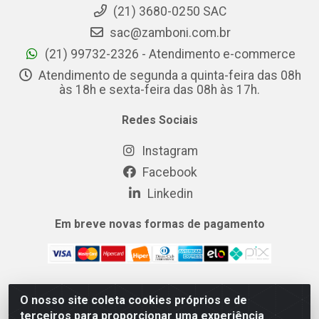
(21) 3680-0250 SAC
sac@zamboni.com.br
(21) 99732-2326 - Atendimento e-commerce
Atendimento de segunda a quinta-feira das 08h
às 18h e sexta-feira das 08h às 17h.
Redes Sociais
Instagram
Facebook
Linkedin
Em breve novas formas de pagamento
O nosso site coleta cookies próprios e de
MIX CERTO DISTRIBUIDORA DE COSMÉTICOS ALIMENTOS E
terceiros para proporcionar uma experiência