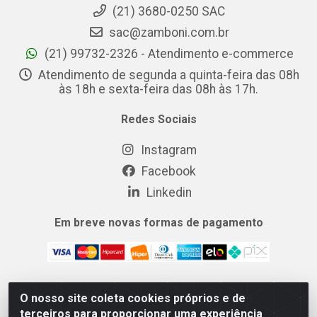
(21) 3680-0250 SAC
sac@zamboni.com.br
(21) 99732-2326 - Atendimento e-commerce
Atendimento de segunda a quinta-feira das 08h
às 18h e sexta-feira das 08h às 17h.
Redes Sociais
Instagram
Facebook
Linkedin
Em breve novas formas de pagamento
O nosso site coleta cookies próprios e de
MIX CERTO DISTRIBUIDORA DE COSMÉTICOS ALIMENTOS E
terceiros para proporcionar uma experiência