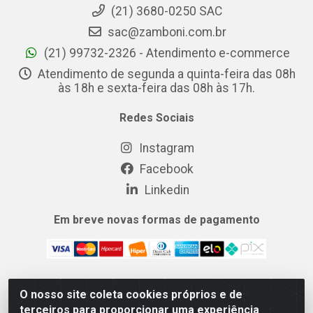
(21) 3680-0250 SAC
sac@zamboni.com.br
(21) 99732-2326 - Atendimento e-commerce
Atendimento de segunda a quinta-feira das 08h
às 18h e sexta-feira das 08h às 17h.
Redes Sociais
Instagram
Facebook
Linkedin
Em breve novas formas de pagamento
O nosso site coleta cookies próprios e de
MIX CERTO DISTRIBUIDORA DE COSMÉTICOS ALIMENTOS E
terceiros para proporcionar uma experiência