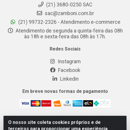
(21) 3680-0250 SAC
sac@zamboni.com.br
(21) 99732-2326 - Atendimento e-commerce
Atendimento de segunda a quinta-feira das 08h
às 18h e sexta-feira das 08h às 17h.
Redes Sociais
Instagram
Facebook
Linkedin
Em breve novas formas de pagamento
O nosso site coleta cookies próprios e de
MIX CERTO DISTRIBUIDORA DE COSMÉTICOS ALIMENTOS E
terceiros para proporcionar uma experiência