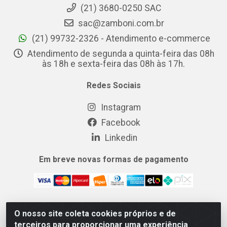
(21) 3680-0250 SAC
sac@zamboni.com.br
(21) 99732-2326 - Atendimento e-commerce
Atendimento de segunda a quinta-feira das 08h
às 18h e sexta-feira das 08h às 17h.
Redes Sociais
Instagram
Facebook
Linkedin
Em breve novas formas de pagamento
O nosso site coleta cookies próprios e de
MIX CERTO DISTRIBUIDORA DE COSMÉTICOS ALIMENTOS E
terceiros para proporcionar uma experiência