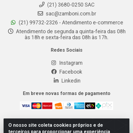
(21) 3680-0250 SAC
sac@zamboni.com.br
(21) 99732-2326 - Atendimento e-commerce
Atendimento de segunda a quinta-feira das 08h
às 18h e sexta-feira das 08h às 17h.
Redes Sociais
Instagram
Facebook
Linkedin
Em breve novas formas de pagamento
O nosso site coleta cookies próprios e de
MIX CERTO DISTRIBUIDORA DE COSMÉTICOS ALIMENTOS E
terceiros para proporcionar uma experiência