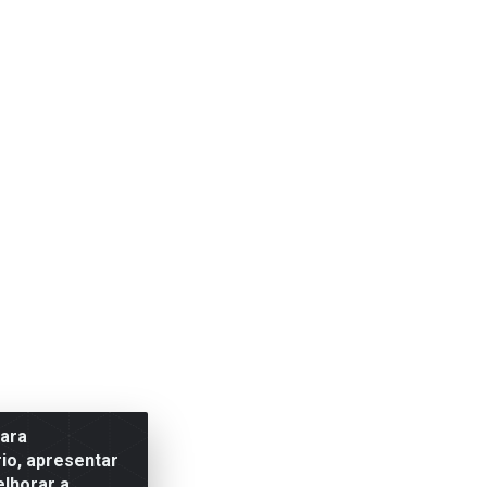
para
io, apresentar
elhorar a