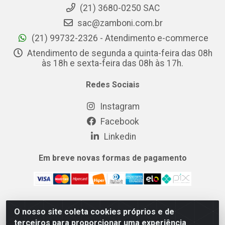
(21) 3680-0250 SAC
sac@zamboni.com.br
(21) 99732-2326 - Atendimento e-commerce
Atendimento de segunda a quinta-feira das 08h
às 18h e sexta-feira das 08h às 17h.
Redes Sociais
Instagram
Facebook
Linkedin
Em breve novas formas de pagamento
O nosso site coleta cookies próprios e de
MIX CERTO DISTRIBUIDORA DE COSMÉTICOS ALIMENTOS E
terceiros para proporcionar uma experiência