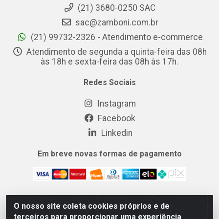
(21) 3680-0250 SAC
sac@zamboni.com.br
(21) 99732-2326 - Atendimento e-commerce
Atendimento de segunda a quinta-feira das 08h
às 18h e sexta-feira das 08h às 17h.
Redes Sociais
Instagram
Facebook
Linkedin
Em breve novas formas de pagamento
O nosso site coleta cookies próprios e de
MIX CERTO DISTRIBUIDORA DE COSMÉTICOS ALIMENTOS E
terceiros para proporcionar uma experiência