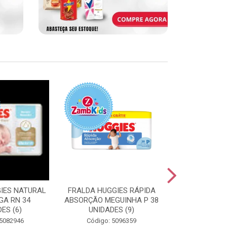
IES NATURAL
FRALDA HUGGIES RÁPIDA
FRALDA HUGG
GA RN 34
ABSORÇÃO MEGUINHA P 38
ABSORÇÃO J
ES (6)
UNIDADES (9)
UNIDAD
 5082946
Código: 5096359
Código: 