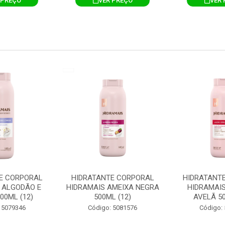
 PREÇO
VER PREÇO
VER 
E CORPORAL
HIDRATANTE CORPORAL
HIDRATANT
 ALGODÃO E
HIDRAMAIS AMEIXA NEGRA
HIDRAMAIS
00ML (12)
500ML (12)
AVELÃ 50
 5079346
Código: 5081576
Código: