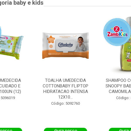
goria baby e kids
UMEDECIDA
TOALHA UMEDECIDA
SHAMPOO C
CUIDADO E
COTTONBABY FLIPTOP
SNOOPY BAB
100UN (12)
HIDRATACAO INTENSA
CAMOMILA
12X10...
 5096019
Código:
Código: 5092760