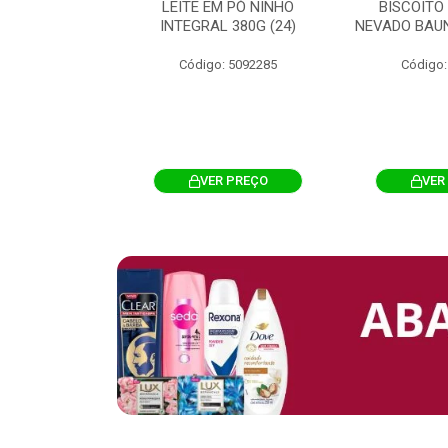
 CHOCOSTICK
LEITE EM PÓ NINHO
BISCOITO
 CARAMELO
INTEGRAL 380G (24)
NEVADO BAUN
4G 12UN (12)
Código: 5092285
Código:
: 5096865
R PREÇO
VER PREÇO
VER