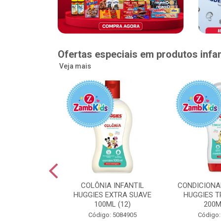
Ofertas especiais em produtos infan
Veja mais
GGIES RÁPIDA
COLÔNIA INFANTIL
CONDICIONA
MEGUINHA XXG
HUGGIES EXTRA SUAVE
HUGGIES T
DADES (6)
100ML (12)
200M
: 5096363
Código: 5084905
Código: