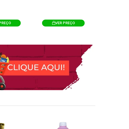
PREÇO
VER PREÇO
VER 