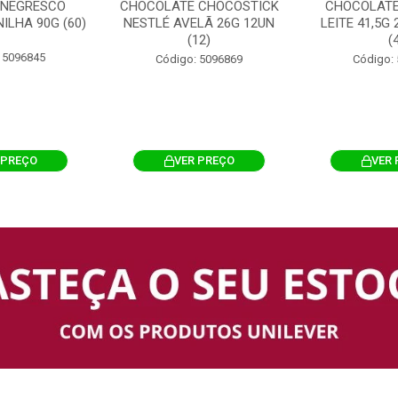
 NEGRESCO
CHOCOLATE CHOCOSTICK
CHOCOLATE
ILHA 90G (60)
NESTLÉ AVELÃ 26G 12UN
LEITE 41,5G
(12)
(
 5096845
Código: 5096869
Código:
 PREÇO
VER PREÇO
VER 