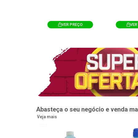
R PREÇO
VER PREÇO
VER
Abasteça o seu negócio e venda ma
Veja mais