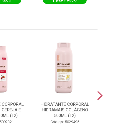
PREÇO
VER PREÇO
VER 
E CORPORAL
HIDRATANTE CORPORAL
HIDRATANTE
 CEREJA E
HIDRAMAIS COLÁGENO
HIDRAMAIS N
0ML (12)
500ML (12)
500ML
 5092321
Código: 5029495
Código: 