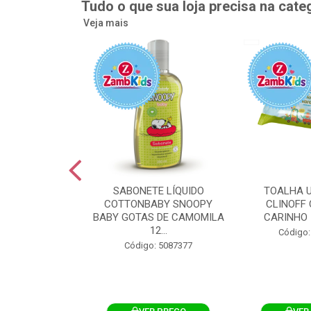
Tudo o que sua loja precisa na cate
Veja mais
UMEDECIDA
SABONETE LÍQUIDO
TOALHA 
BY FLIPTOP
COTTONBABY SNOOPY
CLINOFF 
O DA PELE
BABY GOTAS DE CAMOMILA
CARINHO 
100UN
12...
Código:
: 5092759
Código: 5087377