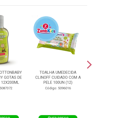
OTTONBABY
TOALHA UMEDECIDA
TOALHA U
Y GOTAS DE
CLINOFF CUIDADO COM A
COTTONBAB
 12X200ML
PELE 100UN (12)
CUIDADO 
12X1
 5087372
Código: 5096016
Código: 