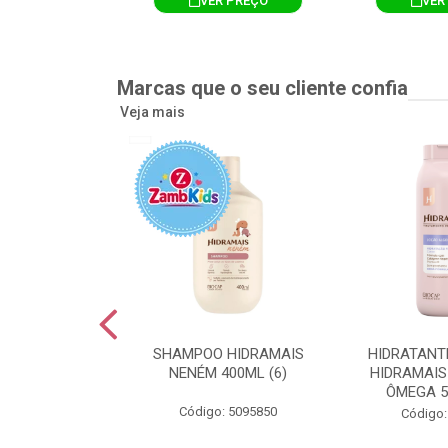
R PREÇO
VER PREÇO
VER
Marcas que o seu cliente confia
Veja mais
TE CORPORAL
SHAMPOO HIDRAMAIS
HIDRATANT
IS AMEIXA
NENÉM 400ML (6)
HIDRAMAIS
500ML (12)
ÔMEGA 5
Código: 5095850
: 5094751
Código: