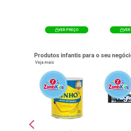
R PREÇO
VER PREÇO
VER
Produtos infantis para o seu negóci
Veja mais