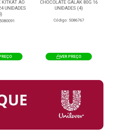
 KITKAT AO
CHOCOLATE GALAK 80G 16
ACHOCOLATA
 24 UNIDADES
UNIDADES (4)
200G CILI
4)
Código: 5086767
Código: 
 5080091
PREÇO
VER PREÇO
VER 