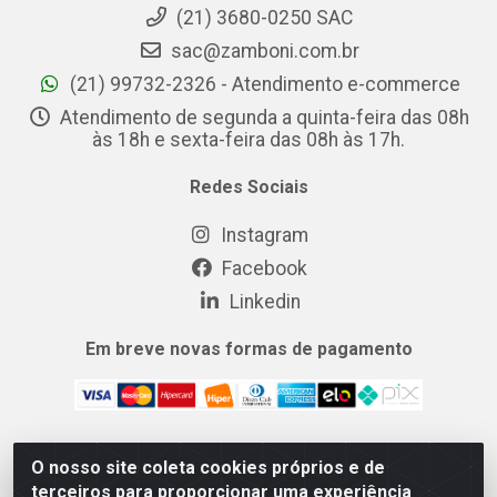
(21) 3680-0250 SAC
sac@zamboni.com.br
(21) 99732-2326 - Atendimento e-commerce
Atendimento de segunda a quinta-feira das 08h
às 18h e sexta-feira das 08h às 17h.
Redes Sociais
Instagram
Facebook
Linkedin
Em breve novas formas de pagamento
O nosso site coleta cookies próprios e de
MIX CERTO DISTRIBUIDORA DE COSMÉTICOS ALIMENTOS E
terceiros para proporcionar uma experiência