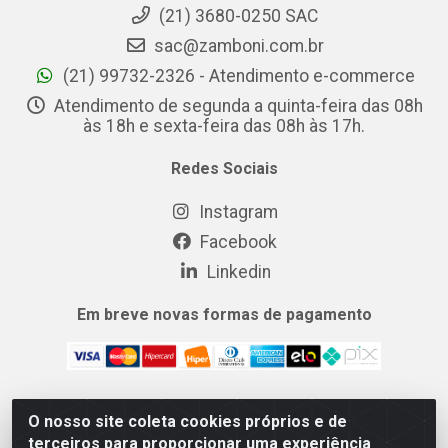
(21) 3680-0250 SAC
sac@zamboni.com.br
(21) 99732-2326 - Atendimento e-commerce
Atendimento de segunda a quinta-feira das 08h
às 18h e sexta-feira das 08h às 17h.
Redes Sociais
Instagram
Facebook
Linkedin
Em breve novas formas de pagamento
O nosso site coleta cookies próprios e de
MIX CERTO DISTRIBUIDORA DE COSMÉTICOS ALIMENTOS E
terceiros para proporcionar uma experiência