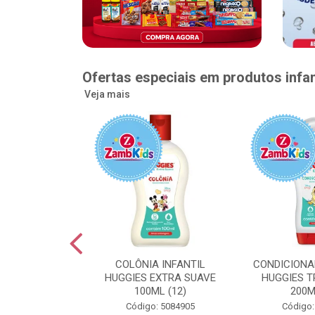
Ofertas especiais em produtos infan
Veja mais
GGIES RÁPIDA
COLÔNIA INFANTIL
CONDICIONA
MEGUINHA XXG
HUGGIES EXTRA SUAVE
HUGGIES T
DADES (6)
100ML (12)
200M
: 5096363
Código: 5084905
Código: