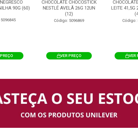
 NEGRESCO
CHOCOLATE CHOCOSTICK
CHOCOLATE
ILHA 90G (60)
NESTLÉ AVELÃ 26G 12UN
LEITE 41,5G
(12)
(
 5096845
Código: 5096869
Código:
 PREÇO
VER PREÇO
VER 