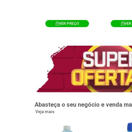
R PREÇO
VER PREÇO
VER
Abasteça o seu negócio e venda ma
Veja mais