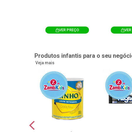
R PREÇO
VER PREÇO
VER
Produtos infantis para o seu negóci
Veja mais