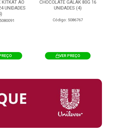
 KITKAT AO
CHOCOLATE GALAK 80G 16
ACHOCOLATA
 24 UNIDADES
UNIDADES (4)
200G CILI
4)
Código: 5086767
Código: 
 5080091
PREÇO
VER PREÇO
VER 