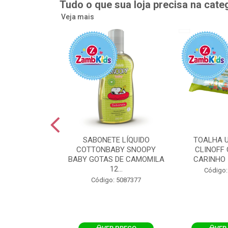
Tudo o que sua loja precisa na cate
Veja mais
UMEDECIDA
SABONETE LÍQUIDO
TOALHA 
BY FLIPTOP
COTTONBABY SNOOPY
CLINOFF 
O DA PELE
BABY GOTAS DE CAMOMILA
CARINHO 
100UN
12...
Código:
: 5092759
Código: 5087377