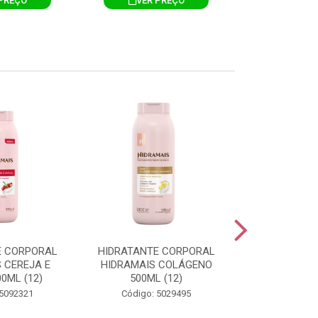
PREÇO
VER PREÇO
VER 
E CORPORAL
HIDRATANTE CORPORAL
HIDRATANTE
 CEREJA E
HIDRAMAIS COLÁGENO
HIDRAMAIS N
0ML (12)
500ML (12)
500ML
 5092321
Código: 5029495
Código: 