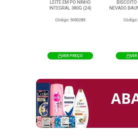
 CHOCOSTICK
LEITE EM PÓ NINHO
BISCOITO
 CARAMELO
INTEGRAL 380G (24)
NEVADO BAUN
4G 12UN (12)
Código: 5092285
Código:
: 5096865
R PREÇO
VER PREÇO
VER