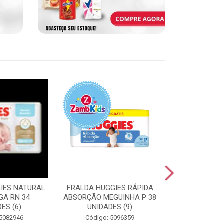
IES NATURAL
FRALDA HUGGIES RÁPIDA
FRALDA HUGG
GA RN 34
ABSORÇÃO MEGUINHA P 38
ABSORÇÃO J
ES (6)
UNIDADES (9)
UNIDAD
 5082946
Código: 5096359
Código: 