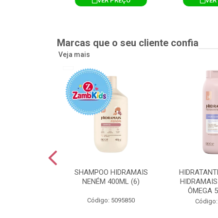
R PREÇO
VER PREÇO
VER
Marcas que o seu cliente confia
Veja mais
TE CORPORAL
SHAMPOO HIDRAMAIS
HIDRATANT
IS AMEIXA
NENÉM 400ML (6)
HIDRAMAIS
500ML (12)
ÔMEGA 5
Código: 5095850
: 5094751
Código: