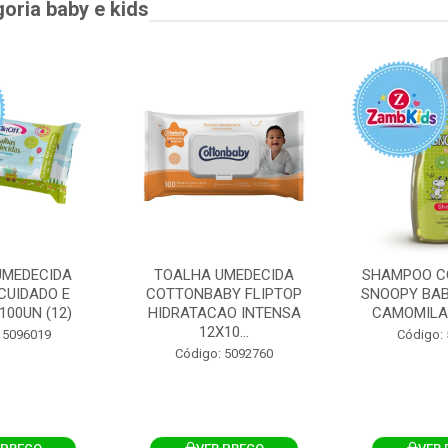
goria baby e kids
UMEDECIDA
TOALHA UMEDECIDA
SHAMPOO C
CUIDADO E
COTTONBABY FLIPTOP
SNOOPY BAB
100UN (12)
HIDRATACAO INTENSA
CAMOMILA
12X10...
 5096019
Código:
Código: 5092760