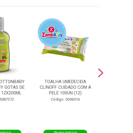
OTTONBABY
TOALHA UMEDECIDA
TOALHA U
Y GOTAS DE
CLINOFF CUIDADO COM A
COTTONBAB
 12X200ML
PELE 100UN (12)
CUIDADO 
12X1
 5087372
Código: 5096016
Código: 