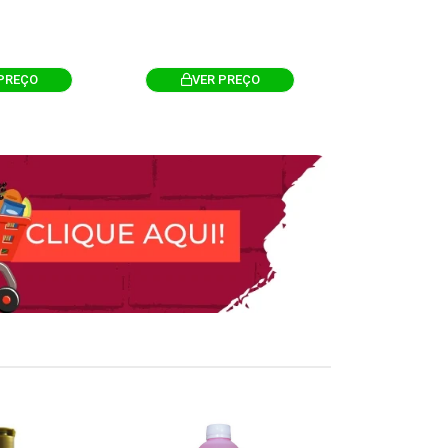
PREÇO
VER PREÇO
VER 