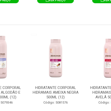
 PREÇO
VER PREÇO
VER 
E CORPORAL
HIDRATANTE CORPORAL
HIDRATANT
 ALGODÃO E
HIDRAMAIS AMEIXA NEGRA
HIDRAMAIS
00ML (12)
500ML (12)
AVELÃ 50
 5079346
Código: 5081576
Código: