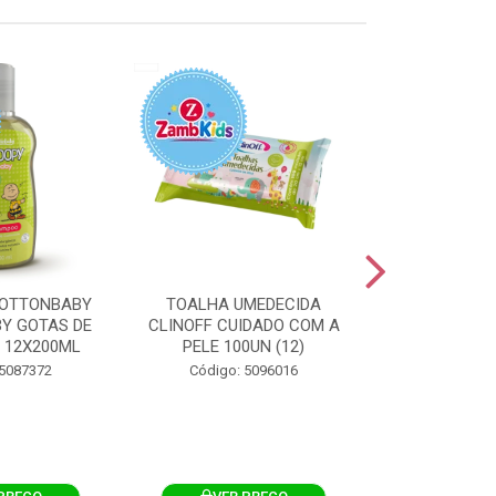
OTTONBABY
TOALHA UMEDECIDA
TOALHA U
Y GOTAS DE
CLINOFF CUIDADO COM A
COTTONBAB
 12X200ML
PELE 100UN (12)
CUIDADO 
12X1
 5087372
Código: 5096016
Código: 