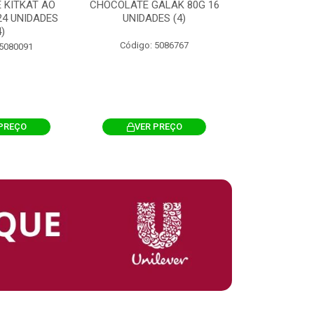
 KITKAT AO
CHOCOLATE GALAK 80G 16
ACHOCOLATA
 24 UNIDADES
UNIDADES (4)
200G CILI
4)
Código: 5086767
Código: 
 5080091
PREÇO
VER PREÇO
VER 