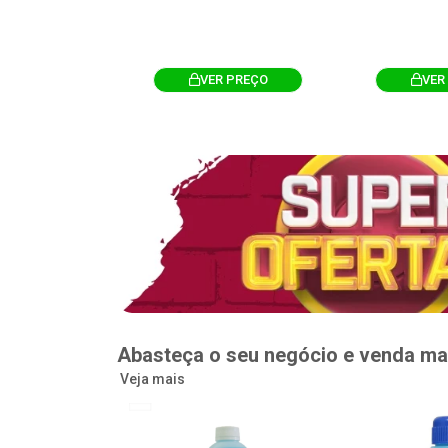
R PREÇO
VER PREÇO
VER
Abasteça o seu negócio e venda ma
Veja mais