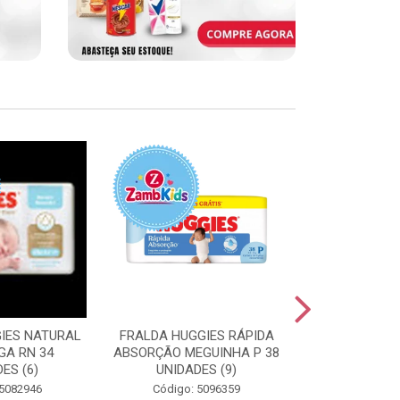
IES NATURAL
FRALDA HUGGIES RÁPIDA
FRALDA HUGG
GA RN 34
ABSORÇÃO MEGUINHA P 38
ABSORÇÃO J
ES (6)
UNIDADES (9)
UNIDAD
 5082946
Código: 5096359
Código: 