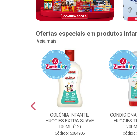
Ofertas especiais em produtos infan
Veja mais
GGIES RÁPIDA
COLÔNIA INFANTIL
CONDICIONA
MEGUINHA XXG
HUGGIES EXTRA SUAVE
HUGGIES T
DADES (6)
100ML (12)
200M
: 5096363
Código: 5084905
Código: