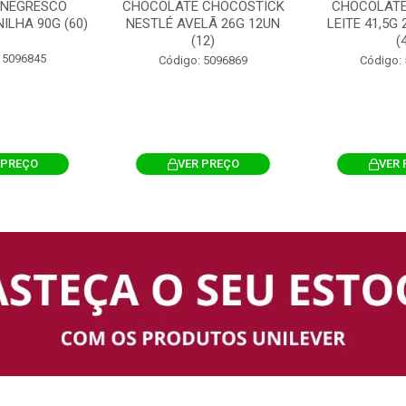
 NEGRESCO
CHOCOLATE CHOCOSTICK
CHOCOLATE
ILHA 90G (60)
NESTLÉ AVELÃ 26G 12UN
LEITE 41,5G
(12)
(
 5096845
Código: 5096869
Código:
 PREÇO
VER PREÇO
VER 