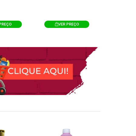
PREÇO
VER PREÇO
VER 