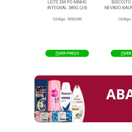
 CHOCOSTICK
LEITE EM PÓ NINHO
BISCOITO
 CARAMELO
INTEGRAL 380G (24)
NEVADO BAUN
4G 12UN (12)
Código: 5092285
Código:
: 5096865
R PREÇO
VER PREÇO
VER