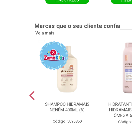
R PREÇO
VER PREÇO
VER
Marcas que o seu cliente confia
Veja mais
TE CORPORAL
SHAMPOO HIDRAMAIS
HIDRATANT
IS AMEIXA
NENÉM 400ML (6)
HIDRAMAIS
500ML (12)
ÔMEGA 5
Código: 5095850
: 5094751
Código: