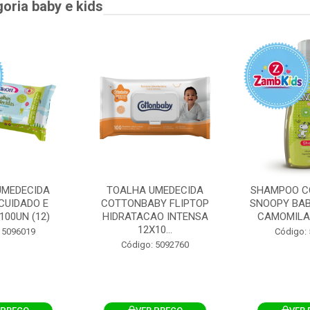
goria baby e kids
UMEDECIDA
TOALHA UMEDECIDA
SHAMPOO C
CUIDADO E
COTTONBABY FLIPTOP
SNOOPY BAB
100UN (12)
HIDRATACAO INTENSA
CAMOMILA
12X10...
 5096019
Código:
Código: 5092760