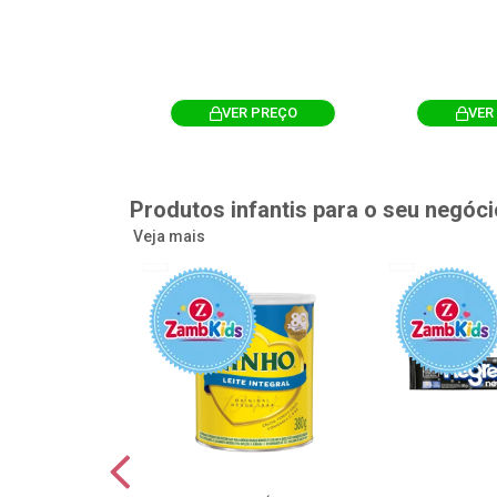
R PREÇO
VER PREÇO
VER
Produtos infantis para o seu negóci
Veja mais