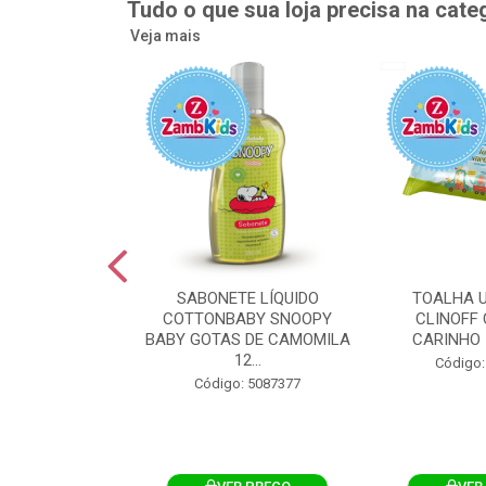
Tudo o que sua loja precisa na cate
Veja mais
UMEDECIDA
SABONETE LÍQUIDO
TOALHA 
BY FLIPTOP
COTTONBABY SNOOPY
CLINOFF 
O DA PELE
BABY GOTAS DE CAMOMILA
CARINHO 
100UN
12...
Código:
: 5092759
Código: 5087377