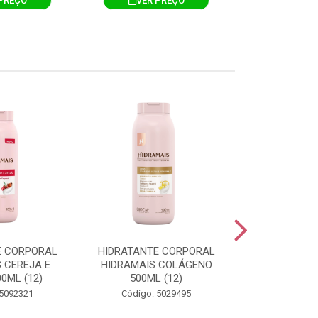
PREÇO
VER PREÇO
VER 
E CORPORAL
HIDRATANTE CORPORAL
HIDRATANTE
 CEREJA E
HIDRAMAIS COLÁGENO
HIDRAMAIS N
0ML (12)
500ML (12)
500ML
 5092321
Código: 5029495
Código: 